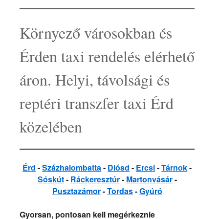
Környező városokban és
Érden taxi rendelés elérhető
áron. Helyi, távolsági és
reptéri transzfer taxi Érd
közelében
Érd
-
Százhalombatta
-
Diósd
-
Ercsi
-
Tárnok
-
Sóskút
-
Ráckeresztúr
-
Martonvásár
-
Pusztazámor
-
Tordas
-
Gyúró
Gyorsan, pontosan kell megérkeznie