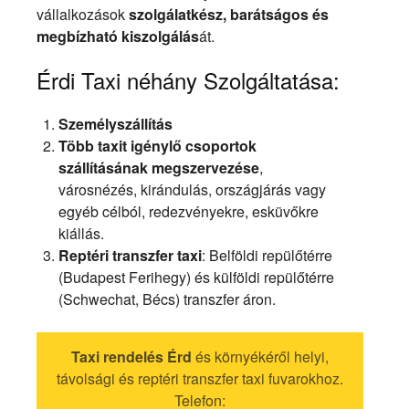
vállalkozások
szolgálatkész, barátságos és
megbízható kiszolgálás
át.
Érdi Taxi néhány Szolgáltatása:
Személyszállítás
Több taxit igénylő csoportok
szállításának megszervezése
,
városnézés, kirándulás, országjárás vagy
egyéb célból, redezvényekre, esküvőkre
kiállás.
Reptéri transzfer taxi
: Belföldi repülőtérre
(Budapest Ferihegy) és külföldi repülőtérre
(Schwechat, Bécs) transzfer áron.
Taxi rendelés Érd
és környékéről helyi,
távolsági és reptéri transzfer taxi fuvarokhoz.
Telefon: