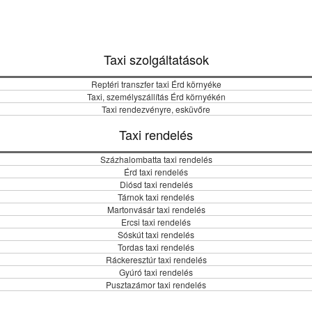
Taxi szolgáltatások
Reptéri transzfer taxi Érd környéke
Taxi, személyszállítás Érd környékén
Taxi rendezvényre, esküvőre
Taxi rendelés
Százhalombatta taxi rendelés
Érd taxi rendelés
Diósd taxi rendelés
Tárnok taxi rendelés
Martonvásár taxi rendelés
Ercsi taxi rendelés
Sóskút taxi rendelés
Tordas taxi rendelés
Ráckeresztúr taxi rendelés
Gyúró taxi rendelés
Pusztazámor taxi rendelés