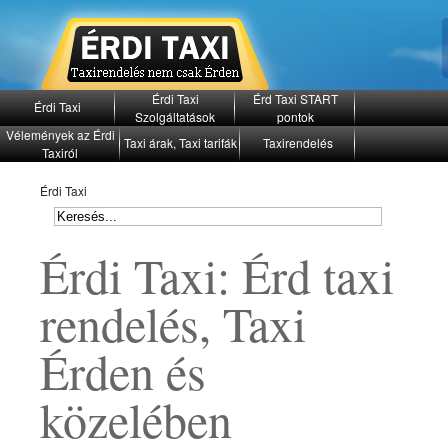
Érdi Taxi
Érd Taxi START
Érdi Taxi
Szolgáltatások
pontok
Vélemények az Érdi
Taxi árak, Taxi tarifák
Taxirendelés
Taxiról
Ferihegy? Schwechat? Bécs?
akkor Reptéri Transzfer Taxi!
Érdi Taxi
Érdi Taxi: Érd taxi
rendelés, Taxi
Érden és
közelében