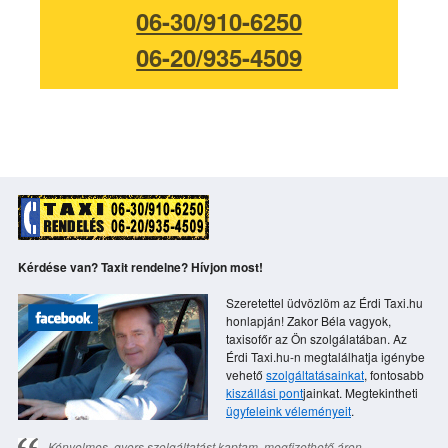
06-30/910-6250
06-20/935-4509
Kérdése van? Taxit rendelne? Hívjon most!
Szeretettel üdvözlöm az Érdi Taxi.hu
honlapján! Zakor Béla vagyok,
taxisofőr az Ön szolgálatában. Az
Érdi Taxi.hu-n megtalálhatja igénybe
vehető
szolgáltatásainkat
, fontosabb
kiszállási pont
jainkat. Megtekintheti
ügyfeleink véleményeit
.
Kényelmes, gyors szolgáltatást kaptam, megfizethető áron.