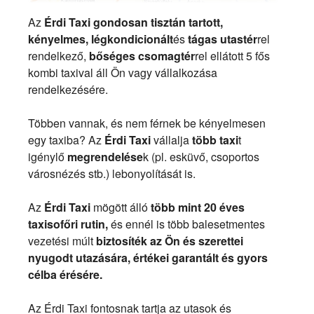
Az
Érdi Taxi gondosan tisztán tartott,
kényelmes, légkondicionált
és
tágas utastér
rel
rendelkező,
bőséges csomagtér
rel ellátott 5 fős
kombi taxival áll Ön vagy vállalkozása
rendelkezésére.
Többen vannak, és nem férnek be kényelmesen
egy taxiba? Az
Érdi Taxi
vállalja
több taxi
t
igénylő
megrendelése
k (pl. esküvő, csoportos
városnézés stb.) lebonyolítását is.
Az
Érdi Taxi
mögött álló
több mint 20 éves
taxisofőri rutin,
és ennél is több balesetmentes
vezetési múlt
biztosíték az Ön és szerettei
nyugodt utazására, értékei garantált és gyors
célba érésére.
Az Érdi Taxi fontosnak tartja az utasok és