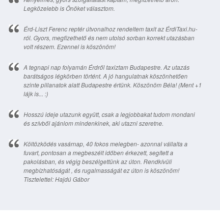
Legközelebb is Önöket választom.
Érd-Liszt Ferenc reptér útvonalhoz rendeltem taxit az ÉrdiTaxi.hu-
ról. Gyors, megfizethető és nem utolsó sorban korrekt utazásban
volt részem. Ezennel is köszönöm!
A tegnapi nap folyamán Érdről taxiztam Budapestre. Az utazás
barátságos légkörben történt. A jó hangulatnak köszönhetően
szinte pillanatok alatt Budapestre értünk. Köszönöm Béla! (Ment +1
lájk is... :)
Hosszú ideje utazunk együtt, csak a legjobbakat tudom mondani
és szívből ajánlom mindenkinek, aki utazni szeretne.
Költözködés vasárnap, 40 fokos melegben- azonnal vállalta a
fuvart, pontosan a megbeszélt időben érkezett, segített a
pakolásban, és végig beszélgettünk az úton. Rendkívüli
megbízhatóságát , és rugalmasságát ez úton is köszönöm!
Tisztelettel: Hajdú Gábor